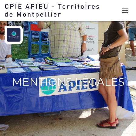
D
É
P
L
I
E
R
L
A
N
A
MENTIONS LÉGALES
V
I
G
A
T
I
O
N